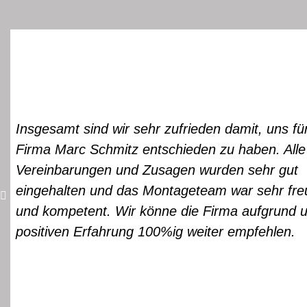
...Und wieder einmal absolute topleis
disponenten herrn baarz und seinen s
fachlich fitten monteuren!