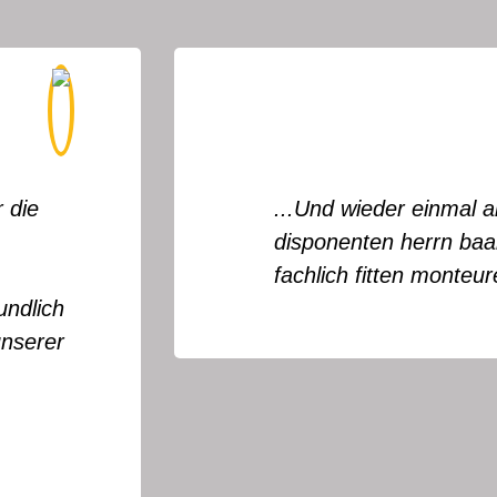
tung heute vom
Wir hatten d
uper netten und
Haus, der Not
geholfen. Ko
nettes Person