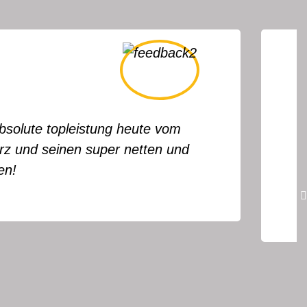
iese Woche abends einen Rohrbruch im
dienst war sehr schnell da und hat uns
mpetente Beratung, saubere Arbeit und sehr
al.