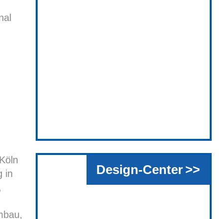
nal
 Köln
Design-Center
g in
,
bau,