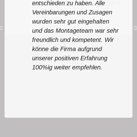
entschieden zu haben. Alle
seinen super netten und fachlich
Vereinbarungen und Zusagen
fitten monteuren!
wurden sehr gut eingehalten
und das Montageteam war sehr
freundlich und kompetent. Wir
könne die Firma aufgrund
unserer positiven Erfahrung
100%ig weiter empfehlen.