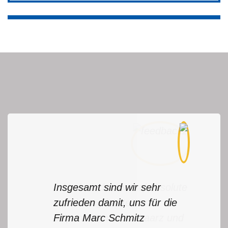
Insgesamt sind wir sehr
...Und wieder einmal absolute
zufrieden damit, uns für die
topleistung heute vom
Firma Marc Schmitz
disponenten herrn baarz und