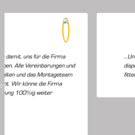
...Und wieder einmal absolute topleistun
disponenten herrn baarz und seinen super
fitten monteuren!