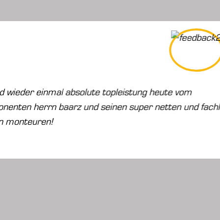
g heute vom
Wir hatten di
 netten und fachlich
der Notdienst 
Kompetente Be
Personal.